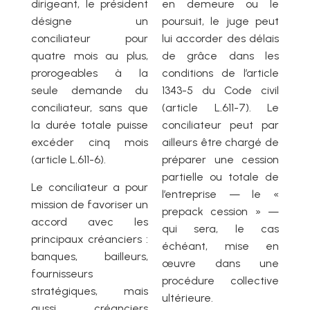
dirigeant, le président
en demeure ou le
désigne un
poursuit, le juge peut
conciliateur pour
lui accorder des délais
quatre mois au plus,
de grâce dans les
prorogeables à la
conditions de l’article
seule demande du
1343-5 du Code civil
conciliateur, sans que
(article L.611-7). Le
la durée totale puisse
conciliateur peut par
excéder cinq mois
ailleurs être chargé de
(article L.611-6).
préparer une cession
partielle ou totale de
Le conciliateur a pour
l’entreprise — le «
mission de favoriser un
prepack cession » —
accord avec les
qui sera, le cas
principaux créanciers :
échéant, mise en
banques, bailleurs,
œuvre dans une
fournisseurs
procédure collective
stratégiques, mais
ultérieure.
aussi créanciers