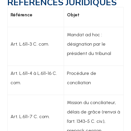
RÉFÉRENCES JURIDIQUES
Référence
Objet
Mandat ad hoc :
Art. L.611-3 C. com.
désignation par le
président du tribunal
Art. L.611-4 à L.611-16 C.
Procédure de
com.
conciliation
Mission du conciliateur,
délais de grâce (renvoi à
Art. L.611-7 C. com.
l’art. 1343-5 C. civ.),
prepack cession