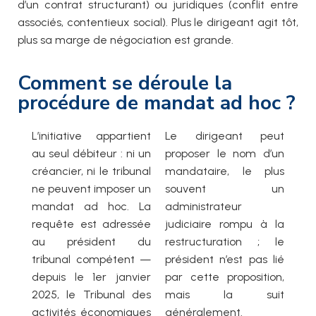
d’un contrat structurant) ou juridiques (conflit entre
associés, contentieux social). Plus le dirigeant agit tôt,
plus sa marge de négociation est grande.
Comment se déroule la
procédure de mandat ad hoc ?
L’initiative appartient
Le dirigeant peut
au seul débiteur : ni un
proposer le nom d’un
créancier, ni le tribunal
mandataire, le plus
ne peuvent imposer un
souvent un
mandat ad hoc. La
administrateur
requête est adressée
judiciaire rompu à la
au président du
restructuration ; le
tribunal compétent —
président n’est pas lié
depuis le 1er janvier
par cette proposition,
2025, le Tribunal des
mais la suit
activités économiques
généralement.