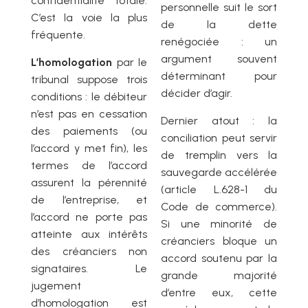
confidentialité totale.
personnelle suit le sort
C’est la voie la plus
de la dette
fréquente.
renégociée : un
argument souvent
L’homologation
par le
déterminant pour
tribunal suppose trois
décider d’agir.
conditions : le débiteur
n’est pas en cessation
Dernier atout : la
des paiements (ou
conciliation peut servir
l’accord y met fin), les
de tremplin vers la
termes de l’accord
sauvegarde accélérée
assurent la pérennité
(article L.628-1 du
de l’entreprise, et
Code de commerce).
l’accord ne porte pas
Si une minorité de
atteinte aux intérêts
créanciers bloque un
des créanciers non
accord soutenu par la
signataires. Le
grande majorité
jugement
d’entre eux, cette
d’homologation est