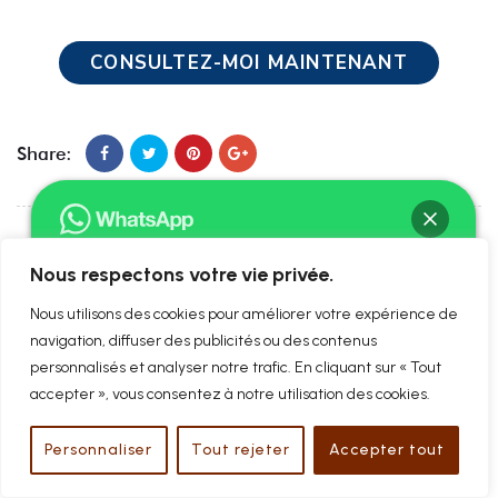
CONSULTEZ-MOI MAINTENANT
Share:
Previous
Nous respectons votre vie privée.
Location Airbnb en copropriété : que change
Bonjour ! Je suis Me David BAC
Nous utilisons des cookies pour améliorer votre expérience de
la loi Le Meur pour les propriétaires
Comment puis-je vous aider ?
navigation, diffuser des publicités ou des contenus
parisiens ?
personnalisés et analyser notre trafic. En cliquant sur « Tout
Next
accepter », vous consentez à notre utilisation des cookies.
Cessation des paiements : quelles
Chat ouvert
obligations pour le dirigeant dans les 45
Personnaliser
Tout rejeter
Accepter tout
jours ?