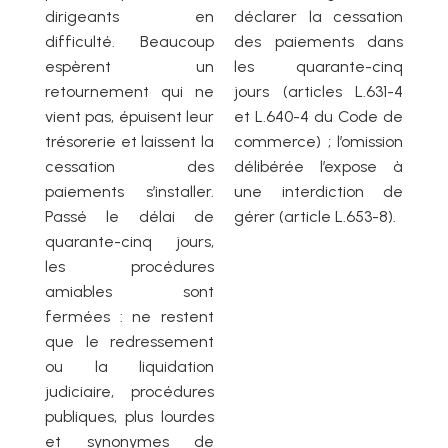
dirigeants en
déclarer la cessation
difficulté. Beaucoup
des paiements dans
espèrent un
les quarante-cinq
retournement qui ne
jours (articles L.631-4
vient pas, épuisent leur
et L.640-4 du Code de
trésorerie et laissent la
commerce) ; l’omission
cessation des
délibérée l’expose à
paiements s’installer.
une interdiction de
Passé le délai de
gérer (article L.653-8).
quarante-cinq jours,
les procédures
amiables sont
fermées : ne restent
que le redressement
ou la liquidation
judiciaire, procédures
publiques, plus lourdes
et synonymes de