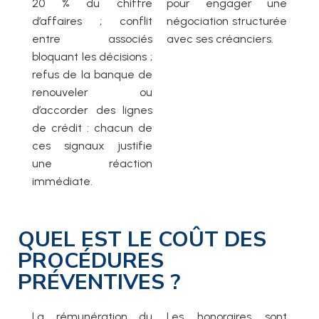
20 % du chiffre
pour engager une
d’affaires ; conflit
négociation structurée
entre associés
avec ses créanciers.
bloquant les décisions ;
refus de la banque de
renouveler ou
d’accorder des lignes
de crédit : chacun de
ces signaux justifie
une réaction
immédiate.
QUEL EST LE COÛT DES
PROCÉDURES
PRÉVENTIVES ?
La rémunération du
Les honoraires sont