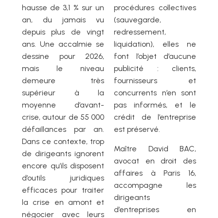
hausse de 3,1 % sur un
procédures collectives
an, du jamais vu
(sauvegarde,
depuis plus de vingt
redressement,
ans. Une accalmie se
liquidation), elles ne
dessine pour 2026,
font l’objet d’aucune
mais le niveau
publicité : clients,
demeure très
fournisseurs et
supérieur à la
concurrents n’en sont
moyenne d’avant-
pas informés, et le
crise, autour de 55 000
crédit de l’entreprise
défaillances par an.
est préservé.
Dans ce contexte, trop
Maître David BAC,
de dirigeants ignorent
avocat en droit des
encore qu’ils disposent
affaires à Paris 16,
d’outils juridiques
accompagne les
efficaces pour traiter
dirigeants
la crise en amont et
d’entreprises en
négocier avec leurs