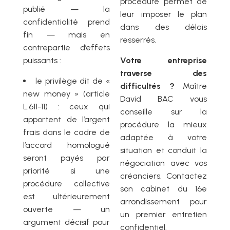
procédure permet de
publié — la
leur imposer le plan
confidentialité prend
dans des délais
fin — mais en
resserrés.
contrepartie d’effets
puissants :
Votre entreprise
traverse des
le privilège dit de «
difficultés ?
Maître
new money » (article
David BAC vous
L.611-11) : ceux qui
conseille sur la
apportent de l’argent
procédure la mieux
frais dans le cadre de
adaptée à votre
l’accord homologué
situation et conduit la
seront payés par
négociation avec vos
priorité si une
créanciers. Contactez
procédure collective
son cabinet du 16e
est ultérieurement
arrondissement pour
ouverte — un
un premier entretien
argument décisif pour
confidentiel.