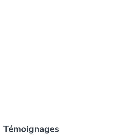
Copropriété
Investissement immobilier et structuration
patrimoniale
Location Airbnb
Contentieux de la vente immobilière
Mandataire en transaction immobilier
Procedure-dexpulsion-locative
Baux commerciaux et d’habitation
Témoignages