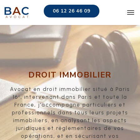
06 12 26 46 09
DROIT IMMOBILIER
Avocat en droit immobilier situé à Paris
16ᵉ, intervenant dans Paris et toute la
France, j'accompagne particuliers et
professionnels dans tous leurs projets
immobiliers, en analysant les aspects
juridiques et réglementaires de vos
opérations, et en sécurisant vos