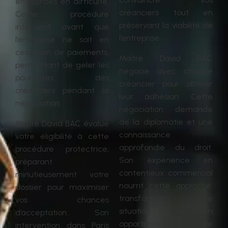
entreprises en difficulté.
créanciers tout en
Cette procédure
préservant la viabilité de
intervient avant que
l’entreprise.
l’entreprise ne soit en
cessation de paiements,
Maître David BAC
permettant de geler les
négocie avec chaque
poursuites des
créancier pour obtenir
créanciers pendant la
leur adhésion. Cette
négociation.
négociation demande
de la diplomatie et une
Maître David BAC évalue
connaissance
votre éligibilité à cette
approfondie du droit.
procédure protectrice,
Son expérience en
préparant
contentieux commercial
minutieusement votre
nourrit cette approche,
dossier pour maximiser
transformant une
vos chances
situation de crise en
d’acceptation. Son
opportunité de
intervention dans Paris