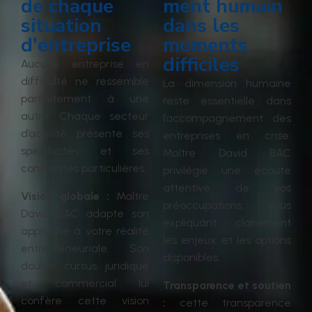
de chaque
ment humain
situation
dans les
d'entreprise
moments
difficiles
Aucune entreprise en
difficulté ne ressemble
La dimension humaine
parfaitement à une
reste essentielle dans
autre. Chaque secteur
l’accompagnement des
d’activité présente ses
entreprises en crise.
spécificités et ses
Maître David BAC
contraintes particulières.
privilégie une écoute
attentive de vos
Vision globale :
Maître
préoccupations, vous
David BAC adapte son
expliquant clairement
approche à votre réalité
les enjeux et les options
entrepreneuriale. Son
disponibles.
double cursus juridique
et commercial lui
Transparence et soutien
confère cette vision
:
cette transparence