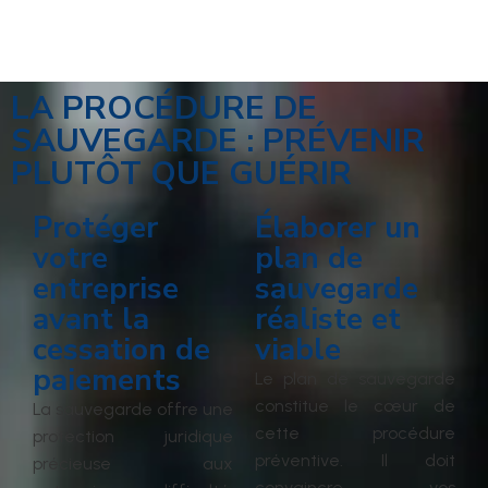
LA PROCÉDURE DE
SAUVEGARDE : PRÉVENIR
PLUTÔT QUE GUÉRIR
Protéger
Élaborer un
votre
plan de
entreprise
sauvegarde
avant la
réaliste et
cessation de
viable
paiements
Le plan de sauvegarde
constitue le cœur de
La sauvegarde offre une
cette procédure
protection juridique
préventive. Il doit
précieuse aux
convaincre vos