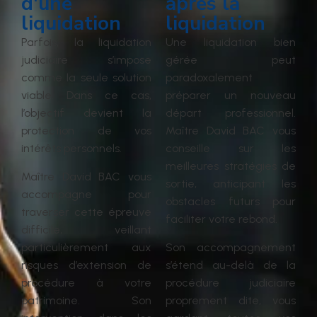
d'une
après la
liquidation
liquidation
Parfois, la liquidation
Une liquidation bien
judiciaire s’impose
gérée peut
comme la seule solution
paradoxalement
viable. Dans ce cas,
préparer un nouveau
l’objectif devient la
départ professionnel.
protection de vos
Maître David BAC vous
intérêts personnels.
conseille sur les
meilleures stratégies de
Maître David BAC vous
sortie, anticipant les
accompagne pour
obstacles futurs pour
traverser cette épreuve
faciliter votre rebond.
difficile, veillant
particulièrement aux
Son accompagnement
risques d’extension de
s’étend au-delà de la
procédure à votre
procédure judiciaire
patrimoine. Son
proprement dite, vous