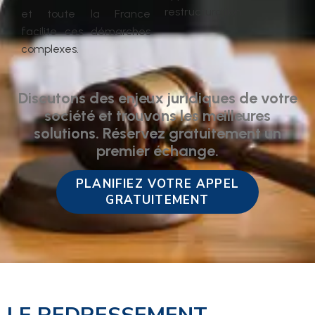
restructuration.
et toute la France
facilite ces démarches
complexes.
Discutons des enjeux juridiques de votre
société et trouvons les meilleures
solutions. Réservez gratuitement un
premier échange.
PLANIFIEZ VOTRE APPEL
GRATUITEMENT