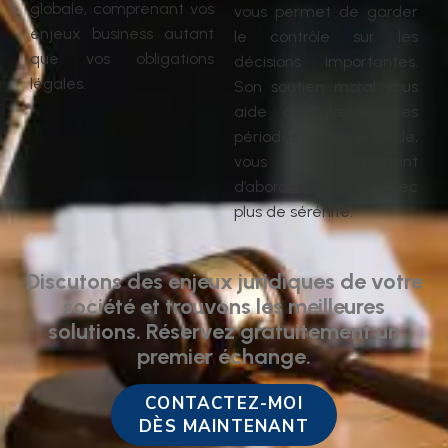
globale, comprenant vos
vous permet de garder
enjeux business autant
le contrôle sur les
que vos obligations
décisions importantes.
légales.
Son soutien moral vous
aide à traverser ces
périodes d’incertitude,
vous permettant
d’aborder l’avenir avec
plus de sérénité.
Discutons des enjeux juridiques de votre
société et trouvons les meilleures
solutions. Réservez gratuitement un
premier échange.
CONTACTEZ-MOI
DÈS MAINTENANT