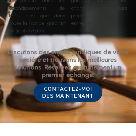
intervention dans les
gardant toutes vos
arrondissements de
chances pour vos futurs
Paris, ainsi que dans
projets
toute la France, garantit
entrepreneuriaux.
un suivi constant.
Discutons des enjeux juridiques de votre
société et trouvons les meilleures
solutions. Réservez gratuitement un
premier échange.
CONTACTEZ-MOI
DÈS MAINTENANT