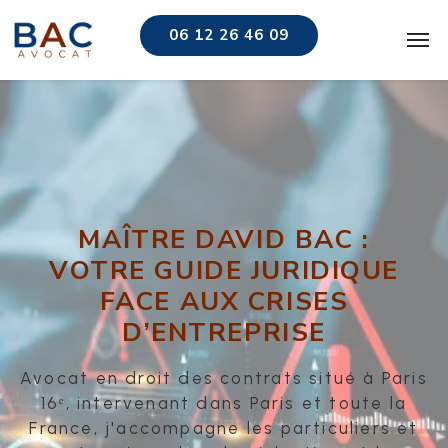
06 12 26 46 09
MAÎTRE DAVID BAC :
VOTRE GUIDE JURIDIQUE
FACE AUX CRISES
D’ENTREPRISE
Avocat en droit des contrats situé à Paris
16ᵉ, intervenant dans Paris et toute la
France, j'accompagne les particuliers et