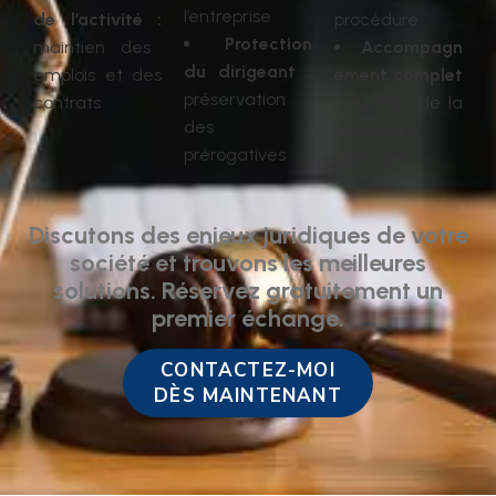
l’entreprise
de l’activité :
procédure
Protection
maintien des
Accompagn
du dirigeant :
emplois et des
ement complet
préservation
contrats
:
au-delà de la
des
procédure
prérogatives
judiciaire
Discutons des enjeux juridiques de votre
société et trouvons les meilleures
solutions. Réservez gratuitement un
premier échange.
CONTACTEZ-MOI
DÈS MAINTENANT