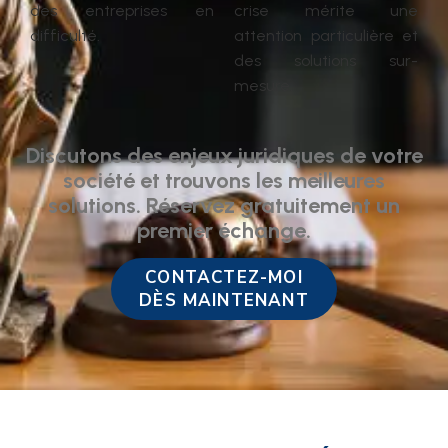
des entreprises en
crise mérite une
difficulté.
attention particulière et
des solutions sur-
mesure.
Discutons des enjeux juridiques de votre
société et trouvons les meilleures
solutions. Réservez gratuitement un
premier échange.
CONTACTEZ-MOI
DÈS MAINTENANT