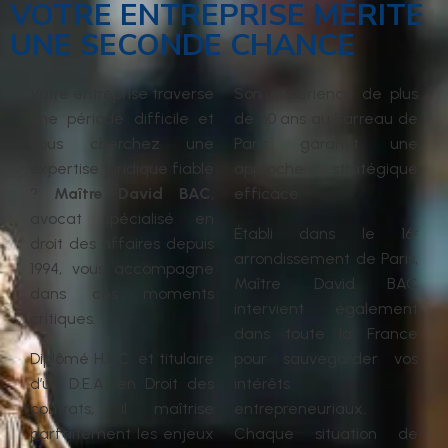
VOTRE ENTREPRISE MÉRITE
UNE SECONDE CHANCE
Votre entreprise traverse
Son expérience de plus
une période difficile et
de 30 ans au Barreau de
vous cherchez une
Paris garantit une
expertise juridique fiable
approche stratégique
?
Maître David BAC
,
efficace.
avocat spécialisé en
Établi dans le 16ᵉ
droit des affaires depuis
arrondissement de Paris,
1994, vous accompagne
Maître David BAC
dans ces moments
intervient également
critiques.
dans toute la France
Diplômé H.E.C. et titulaire
pour sauvegarder vos
d’un D.E.A. en Droit des
intérêts
contrats, il maîtrise
entrepreneuriaux.
parfaitement les enjeux
Chaque situation de