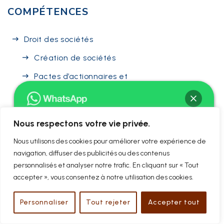
COMPÉTENCES
Droit des sociétés
Création de sociétés
Pactes d’actionnaires et
d’associés
Acquisition ou cession de titres
(actions, parts sociales)
Nous respectons votre vie privée.
Bonjour ! Je suis Me David BAC
Gestion conflits entre associés
Nous utilisons des cookies pour améliorer votre expérience de
Comment puis-je vous aider ?
navigation, diffuser des publicités ou des contenus
Droit des affaires
personnalisés et analyser notre trafic. En cliquant sur « Tout
Contrats civils et commerciaux
accepter », vous consentez à notre utilisation des cookies.
Chat ouvert
Baux commerciaux
Personnaliser
Tout rejeter
Accepter tout
Arbitrage