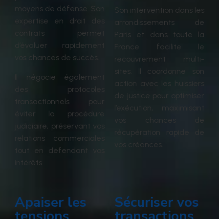
moyens de défense. Son
Son intervention dans les
expertise en droit des
arrondissements de
contrats permet
Paris et dans toute la
d’évaluer rapidement
France facilite le
vos chances de succès.
recouvrement multi-
sites. Il coordonne
son
Il négocie également
action
avec les huissiers
des protocoles
de justice
pour optimiser
transactionnels pour
l’exécution, maximisant
éviter la procédure
vos chances de
judiciaire, préservant vos
récupération rapide
de
relations commerciales
vos créances
.
tout en défendant vos
intérêts.
Apaiser les
Sécuriser vos
tensions
transactions