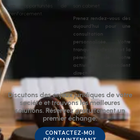
en opportunités de
son cabinet.
renforcement.
Prenez rendez-vous dès
aujourd’hui pour une
consultation
personnalisée. Votre
tranquillité d’esprit et la
pérennité de votre
activité en dépendent
directement.
Discutons des enjeux juridiques de votre
société et trouvons les meilleures
solutions. Réservez gratuitement un
premier échange.
CONTACTEZ-MOI