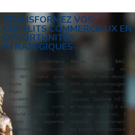
TRANSFORMEZ VOS
CONFLITS COMMERCIAUX EN
OPPORTUNITÉS
STRATÉGIQUES
Le contentieux
Maître David BAC
,
commercial représente
avocat spécialisé en
un défi majeur pour
droit des affaires depuis
toute entreprise. Ces
1994, vous accompagne
litiges peuvent
dans ces moments
rapidement
cruciaux. Diplômé H.E.C.
compromettre votre
et titulaire d’un D.E.A. en
activité s’ils ne sont pas
Droit des contrats, il
traités avec expertise
maîtrise parfaitement
professionnelle.
les enjeux commerciaux