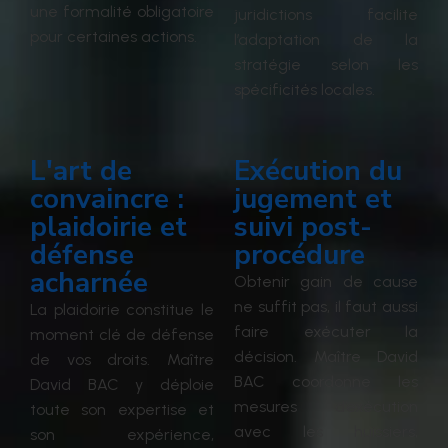
une formalité obligatoire
juridictions facilite
pour certaines actions.
l’adaptation de la
stratégie selon les
spécificités locales.
L'art de
Exécution du
convaincre :
jugement et
plaidoirie et
suivi post-
défense
procédure
acharnée
Obtenir gain de cause
ne suffit pas, il faut aussi
La plaidoirie constitue le
faire exécuter la
moment clé de défense
décision. Maître David
de vos droits. Maître
BAC coordonne les
David BAC y déploie
mesures d’exécution
toute son expertise et
avec les huissiers,
son expérience,