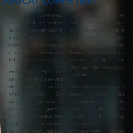
AVOCAT COMPÉTENT
Le contentieux
N’attendez pas que le
commercial ne souffre
conflit s’aggrave pour
aucune approximation ni
agir. Contactez Maître
improvisation. Vos
David BAC dès les
intérêts économiques
premiers signes de
méritent une défense à
tension
:
son intervention
la hauteur des enjeux.
précoce multiplie vos
chances de résolution
Maître David BAC met
favorable.
son expertise au service
de votre réussite
Que votre entreprise soit
entrepreneuriale. Son
basée dans les
approche rigoureuse et
arrondissements de
personnalisée garantit
Paris ou ailleurs en
un accompagnement
France, il vous
optimal, transformant
accompagne
les contraintes juridiques
efficacement depuis