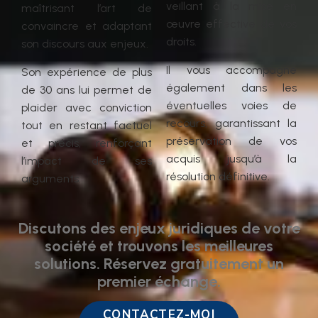
veillant à la mise en
maîtrisant l’art de
œuvre effective de vos
convaincre et adaptant
droits.
son discours aux enjeux.
Il vous accompagne
Son expérience de plus
également dans les
de 30 ans lui permet de
éventuelles voies de
plaider avec conviction
recours, garantissant la
tout en restant factuel
préservation de vos
et précis, renforçant
acquis jusqu’à la
l’impact de ses
résolution définitive.
arguments.
Discutons des enjeux juridiques de votre
société et trouvons les meilleures
solutions. Réservez gratuitement un
premier échange.
CONTACTEZ-MOI