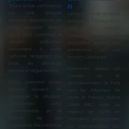
n
Toute action commence
par une analyse
Lorsque la voie amiable
juridique approfondie de
échoue, l’assignation
votre situation. Maître
saisit le tribunal
David BAC constitue le
compétent. Ce
dossier probatoire
document expose vos
nécessaire à votre
prétentions et vos
défense, rédigeant une
moyens juridiques.
mise en demeure
Rayonnant depuis son
précise et argumentée.
cabinet du 16ᵉ
Cette première étape
arrondissement de Paris
permet souvent de
vers les tribunaux de
débloquer la situation,
toute la France, Maître
démontrant votre
David BAC veille au
détermination et la
respect de toutes les
solidité de vos
formalités procédurales.
arguments. Elle constitue
Sa connaissance des