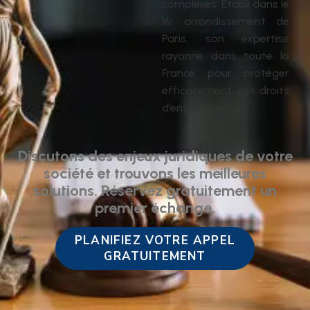
complexes. Établi dans le
16ᵉ arrondissement de
Paris, son expertise
rayonne dans toute la
France pour protéger
efficacement vos droits
d’entreprise.
Discutons des enjeux juridiques de votre
société et trouvons les meilleures
solutions. Réservez gratuitement un
premier échange.
PLANIFIEZ VOTRE APPEL
GRATUITEMENT