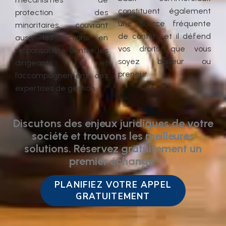
constituent également
protection des
une source fréquente
minoritaires, couvrant
de conflits, et il défend
aussi les actions en
vos droits, que vous
responsabilité contre les
soyez bailleur ou
dirigeants et
preneur.
l’accompagnement des
expertises de gestion.
Discutons des enjeux juridiques de votre
société et trouvons les meilleures
solutions. Réservez gratuitement un
premier échange.
PLANIFIEZ VOTRE APPEL
GRATUITEMENT