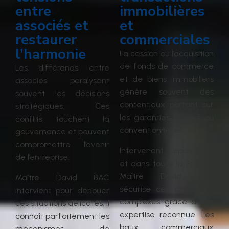
entre
immobilières
associés et
et
restaurer
commerciales
l'harmonie
La cession ou l’acquisition
de fonds de commerce
Les différends entre
et de biens immobiliers
associés paralysent
génère souvent des
souvent les décisions
contentieux portant sur
stratégiques. Ces
les garanties légales ou
conflits touchent la
conventionnelles.
gouvernance et peuvent
compromettre l’avenir
Intervenant depuis Paris
de l’entreprise.
et dans toute la France,
Maître David BAC
Maître David BAC
sécurise ces opérations
intervient pour dénouer
complexes grâce à son
ces situations délicates. Il
expertise reconnue. Les
connaît parfaitement les
baux commerciaux
mécanismes de