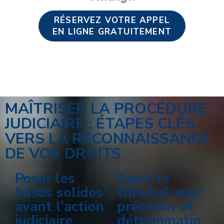
RÉSERVEZ VOTRE APPEL
EN LIGNE GRATUITEMENT
MAÎTRISER LA PROCÉDURE
JUDICIAIRE : ÉTAPES CLÉS
VERS LA RECONNAISSANCE
DE VOS DROITS
Poser les
Saisir le
bases solides
tribunal avec
avant l'action
précision et
judiciaire
déterminatio