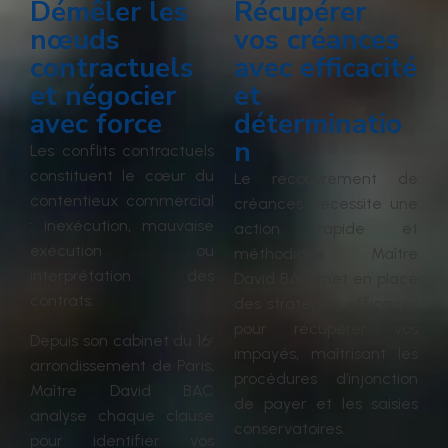
Démêler les
Récupérer
nœuds
vos créances
contractuels
avec efficacité
et négocier
et
avec force
déterminatio
n
Les conflits contractuels
constituent le cœur du
Le recouvrement de
contentieux commercial
créances nécessite une
: inexécution, mauvaise
action rapide et
exécution ou
méthodique. Maître
interprétation des
David BAC met en place
contrats.
des stratégies efficaces
pour récupérer vos
Depuis son cabinet du 16ᵉ
impayés, maîtrisant les
arrondissement de Paris,
procédures d’injonction
Maître David BAC
de payer et les saisies
analyse chaque clause
conservatoires.
pour identifier vos