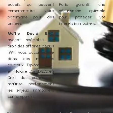
écueils qui peuvent
Paris garantit une
compromettre votre
sécurisation optimale
patrimoine pour des
pour protéger vos
années.
intérêts immobiliers.
Maître David BAC
,
avocat spécialisé en
droit des affaires depuis
1994, vous accompagne
dans ces moments
cruciaux. Diplômé H.E.C.
et titulaire d’un D.E.A. en
Droit des contrats, il
maîtrise parfaitement
les enjeux immobiliers
contemporains.