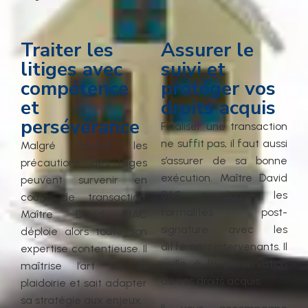
Traiter les
Assurer le
litiges avec
suivi et
compétence
protéger vos
et
droits acquis
persévérance
Finaliser une transaction
ne suffit pas, il faut aussi
Malgré toutes les
s’assurer de sa bonne
précautions, des litiges
exécution. Maître David
peuvent survenir en
BAC coordonne les
cours de transaction.
formalités post-
Maître David BAC
signature avec les
déploie alors toute son
différents intervenants. Il
expertise contentieuse. Il
veille à la préservation
maîtrise l’art de la
de vos droits acquis.
plaidoirie et sait adapter
sa stratégie aux enjeux.