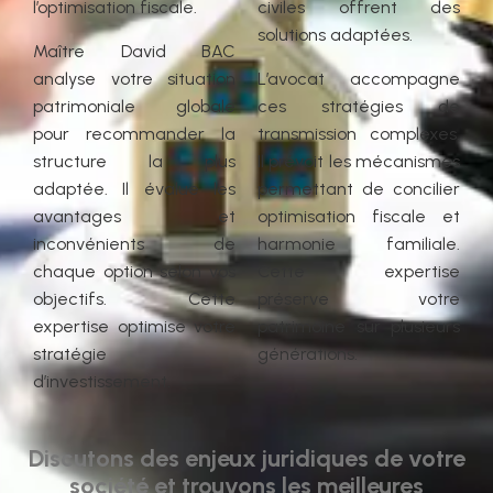
l’optimisation fiscale.
civiles offrent des
solutions adaptées.
Maître David BAC
analyse votre situation
L’avocat accompagne
patrimoniale globale
ces stratégies de
pour recommander la
transmission complexes.
structure la plus
Il prévoit les mécanismes
adaptée. Il évalue les
permettant de concilier
avantages et
optimisation fiscale et
inconvénients de
harmonie familiale.
chaque option selon vos
Cette expertise
objectifs. Cette
préserve votre
expertise optimise votre
patrimoine sur plusieurs
stratégie
générations.
d’investissement.
Discutons des enjeux juridiques de votre
société et trouvons les meilleures