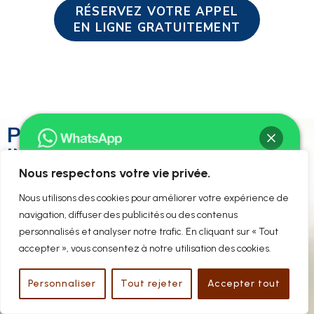
RÉSERVEZ VOTRE APPEL
EN LIGNE GRATUITEMENT
PROTÉGEZ VOS
INVESTISSEMENTS
IMMOBILIERS AVEC UN
Nous respectons votre vie privée.
PROFESSIONNEL
Bonjour ! Je suis Me David BAC
Nous utilisons des cookies pour améliorer votre expérience de
EXPÉRIMENTÉ
Comment puis-je vous aider ?
navigation, diffuser des publicités ou des contenus
personnalisés et analyser notre trafic. En cliquant sur « Tout
Une expertise
L'importance
accepter », vous consentez à notre utilisation des cookies.
qui ne souffre
de
Chat ouvert
Personnaliser
Tout rejeter
Accepter tout
aucune
l'intervention
approximatio
précoce