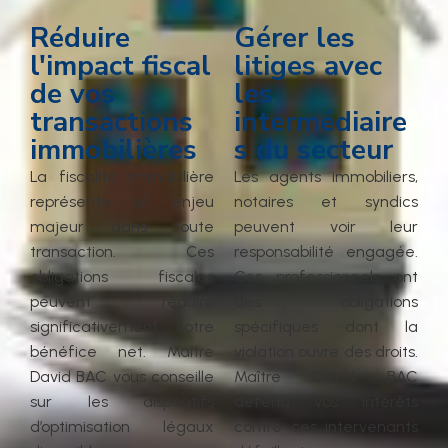
Réduire
Gérer les
l'impact fiscal
litiges avec
de vos
les
transactions
intermédiaire
immobilières
s du secteur
La fiscalité immobilière
Les agents immobiliers,
représente un enjeu
notaires et syndics
majeur dans toute
peuvent voir leur
transaction. Ces
responsabilité engagée.
obligations fiscales
Ces professionnels ont
peuvent réduire
des obligations
significativement votre
spécifiques dont la
bénéfice net. Maître
violation ouvre des droits.
David BAC vous conseille
Maître David BAC
sur les dispositifs
défend vos intérêts
d’optimisation légaux
contre ces intervenants