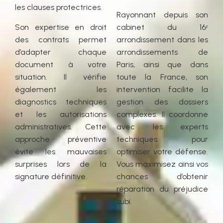
les clauses protectrices.
Rayonnant depuis son
Son expertise en droit
cabinet du 16ᵉ
des contrats permet
arrondissement dans les
d’adapter chaque
arrondissements de
document à votre
Paris, ainsi que dans
situation. Il vérifie
toute la France, son
également les
intervention facilite la
diagnostics techniques
gestion des dossiers
et les autorisations
complexes. Il coordonne
administratives. Cette
avec les experts
approche préventive
techniques pour
évite les mauvaises
optimiser votre défense.
surprises lors de la
Vous maximisez ainsi vos
signature définitive.
chances d’obtenir
réparation du préjudice
subi.