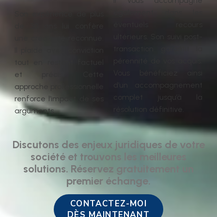
Il vous accompagne
également dans les
Son expérience de plus
éventuels recours
de 30 ans lui confère
ultérieurs. Son suivi post-
une crédibilité reconnue.
transaction garantit la
Il plaide avec conviction
pérennité de vos acquis.
tout en restant factuel
Vous bénéficiez ainsi
et précis. Cette
d’un accompagnement
approche professionnelle
complet jusqu’à la
renforce l’impact de ses
résolution définitive.
arguments.
Discutons des enjeux juridiques de votre
société et trouvons les meilleures
solutions. Réservez gratuitement un
premier échange.
CONTACTEZ-MOI
DÈS MAINTENANT