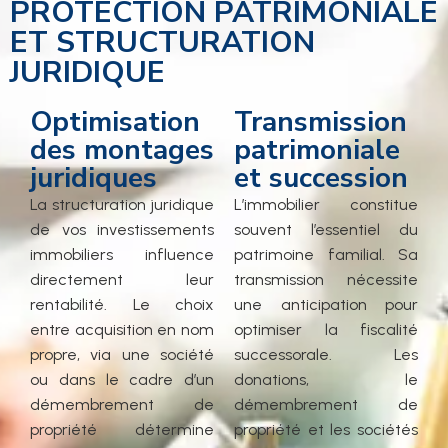
PROTECTION PATRIMONIALE
ET STRUCTURATION
JURIDIQUE
Optimisation
Transmission
des montages
patrimoniale
juridiques
et succession
La structuration juridique
L’immobilier constitue
de vos investissements
souvent l’essentiel du
immobiliers influence
patrimoine familial. Sa
directement leur
transmission nécessite
rentabilité. Le choix
une anticipation pour
entre acquisition en nom
optimiser la fiscalité
propre, via une société
successorale. Les
ou dans le cadre d’un
donations, le
démembrement de
démembrement de
propriété détermine
propriété et les sociétés