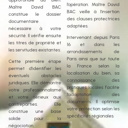
l’opération. Maître David
Maître David BAC
BAC veille à l’insertion
constitue le dossier
des clauses protectrices
documentaire
adaptées.
nécessaire à votre
sécurité. Il vérifie ensuite
Intervenant depuis Paris
les titres de propriété et
16 et dans les
les servitudes existantes.
arrondissements de
Paris ainsi que sur toute
Cette première étape
la France selon la
permet d’identifier les
localisation du bien, sa
éventuels obstacles
connaissance des
juridiques. Elle démontre
pratiques locales facilite
votre professionnalisme
l’adaptation des
et votre sérieux aux
documents. Il optimise
contreparties. Elle
votre protection selon les
constitue une base
spécificités régionales.
solide pour la
négociation.