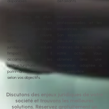
disponibles.
défaillants.
Il connaît parfaitement
Il maîtrise les
les régimes de plus-
réglementations
values et les
professionnelles et les
exonérations applicables.
assurances obligatoires.
Son expertise couvre
Son expertise permet
aussi les montages
d’évaluer rapidement les
juridiques pour réduire
chances de succès de
l’impact fiscal. Il
votre action. Vous
accompagne les
obtenez ainsi une
restructurations
réparation adaptée à
patrimoniales complexes
votre préjudice.
selon vos objectifs.
Discutons des enjeux juridiques de votre
société et trouvons les meilleures
solutions. Réservez gratuitement un