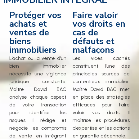
Protéger vos
Faire valoir
achats et
vos droits en
ventes de
cas de
biens
défauts et
immobiliers
malfaçons
L’achat ou la vente d’un
Les vices cachés
bien immobilier
constituent l’une des
nécessite une vigilance
principales sources de
juridique constante.
contentieux immobilier.
Maître David BAC
Maître David BAC met
analyse chaque aspect
en place des stratégies
de votre transaction
efficaces pour faire
pour identifier les
valoir vos droits. Il
risques. Il rédige et
maîtrise les procédures
négocie les compromis
d’expertise et les actions
de vente en intégrant
en garantie décennale.