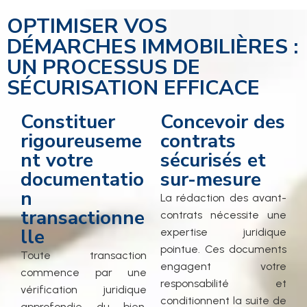
OPTIMISER VOS
DÉMARCHES IMMOBILIÈRES :
UN PROCESSUS DE
SÉCURISATION EFFICACE
Constituer
Concevoir des
rigoureuseme
contrats
nt votre
sécurisés et
documentatio
sur-mesure
n
La rédaction des avant-
transactionne
contrats nécessite une
lle
expertise juridique
pointue. Ces documents
Toute transaction
engagent votre
commence par une
responsabilité et
vérification juridique
conditionnent la suite de
approfondie du bien.