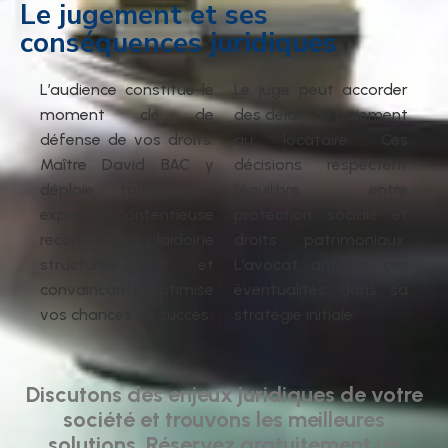
Le jugement et ses
conséquences juridiques
L’audience constitue le
Le juge peut accorder
moment clé de
des délais de paiement
défense de vos droits.
au locataire. Ces
Maître David BAC y
décisions respectent
déploie toute son
l’équilibre entre
expertise contentieuse
protection sociale et
reconnue. Sa plaidoirie
droits patrimoniaux.
structurée et
L’avocat anticipe ces
convaincante optimise
éventualités dans sa
vos chances de succès.
stratégie initiale.
Discutons des enjeux juridiques de votre
société et trouvons les meilleures
solutions. Réservez gratuitement un