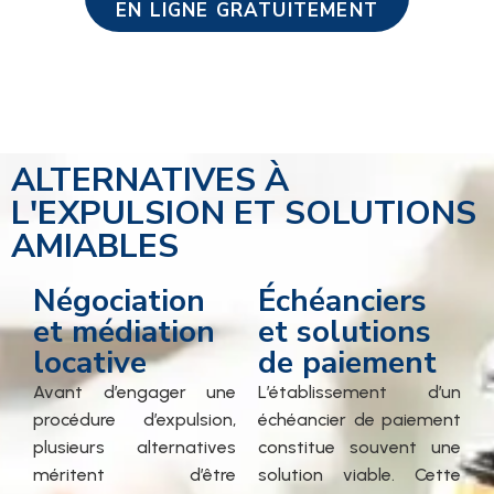
EN LIGNE GRATUITEMENT
ALTERNATIVES À
L'EXPULSION ET SOLUTIONS
AMIABLES
Négociation
Échéanciers
et médiation
et solutions
locative
de paiement
Avant d’engager une
L’établissement d’un
procédure d’expulsion,
échéancier de paiement
plusieurs alternatives
constitue souvent une
méritent d’être
solution viable. Cette