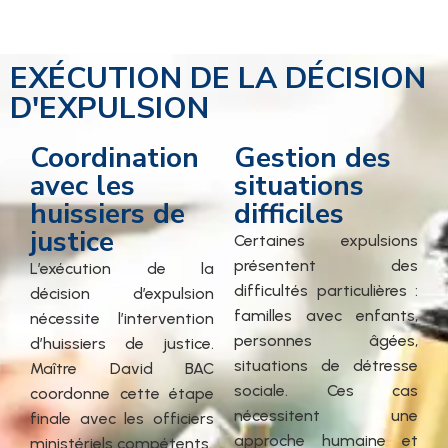
EXÉCUTION DE LA DÉCISION
D'EXPULSION
Coordination
Gestion des
avec les
situations
huissiers de
difficiles
justice
Certaines expulsions
présentent des
L’exécution de la
difficultés particulières :
décision d’expulsion
familles avec enfants,
nécessite l’intervention
personnes âgées,
d’huissiers de justice.
situations de détresse
Maître David BAC
sociale. Ces cas
coordonne cette étape
nécessitent une
finale avec les officiers
approche humaine et
ministériels compétents.