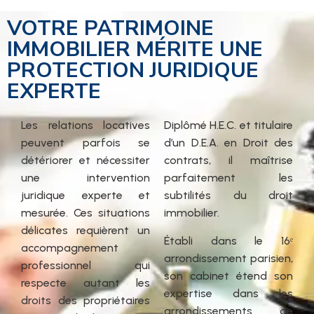
VOTRE PATRIMOINE
IMMOBILIER MÉRITE UNE
PROTECTION JURIDIQUE
EXPERTE
Les relations locatives
Diplômé H.E.C. et titulaire
peuvent parfois se
d’un D.E.A. en Droit des
détériorer et nécessiter
contrats, il maîtrise
une intervention
parfaitement les
juridique experte et
subtilités du droit
mesurée. Ces situations
immobilier.
délicates requièrent un
Établi dans le 16ᵉ
accompagnement
arrondissement parisien,
professionnel qui
son cabinet étend son
respecte autant les
expertise dans les
droits des propriétaires
arrondissements de