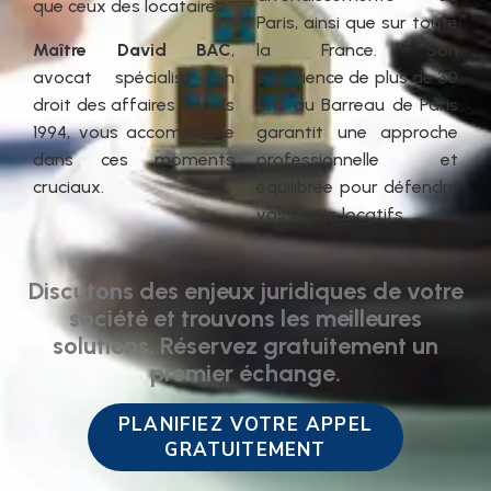
que ceux des locataires.
Paris, ainsi que sur toute
Maître David BAC
,
la France. Son
avocat spécialisé en
expérience de plus de 30
droit des affaires depuis
ans au Barreau de Paris
1994, vous accompagne
garantit une approche
dans ces moments
professionnelle et
cruciaux.
équilibrée pour défendre
vos droits locatifs.
Discutons des enjeux juridiques de votre
société et trouvons les meilleures
solutions. Réservez gratuitement un
premier échange.
PLANIFIEZ VOTRE APPEL
GRATUITEMENT