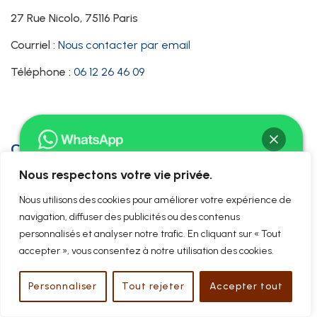
27 Rue Nicolo, 75116 Paris
Courriel :
Nous contacter par email
Téléphone :
06 12 26 46 09
COMPÉTENCES
Nous respectons votre vie privée.
Droit des sociétés
Bonjour ! Je suis Me David BAC
Nous utilisons des cookies pour améliorer votre expérience de
Création de sociétés
Comment puis-je vous aider ?
navigation, diffuser des publicités ou des contenus
personnalisés et analyser notre trafic. En cliquant sur « Tout
Pactes d’actionnaires et
accepter », vous consentez à notre utilisation des cookies.
d’associés
Chat ouvert
Acquisition ou cession de titres
Personnaliser
Tout rejeter
Accepter tout
(actions, parts sociales)