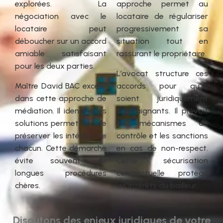
explorées. La
approche permet au
négociation avec le
locataire de régulariser
locataire peut
progressivement sa
déboucher sur un accord
situation tout en
amiable satisfaisant
rassurant le propriétaire.
pour les deux parties.
L’avocat structure ces
Maître David BAC excelle
accords pour qu’ils
dans cette approche de
soient juridiquement
médiation. Il identifie les
contraignants. Il prévoit
solutions permettant de
les mécanismes de
préserver les intérêts de
contrôle et les sanctions
chacun. Cette démarche
en cas de non-respect.
évite souvent de
Cette sécurisation
longues procédures
contractuelle protège
chères.
les intérêts du bailleur.
Discutons des enjeux juridiques de votre