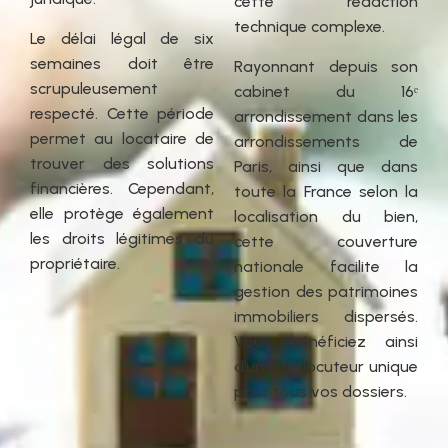
cette rédaction
technique complexe.
Le délai légal de six
semaines doit être
Rayonnant depuis son
scrupuleusement
cabinet du 16ᵉ
respecté. Cette période
arrondissement dans les
permet au locataire de
arrondissements de
trouver des solutions
Paris, ainsi que dans
financières. Cependant,
toute la France selon la
elle protège également
localisation du bien,
les droits légitimes du
cette couverture
propriétaire.
nationale facilite la
gestion des patrimoines
immobiliers dispersés.
Vous bénéficiez ainsi
d’un interlocuteur unique
pour tous vos dossiers.