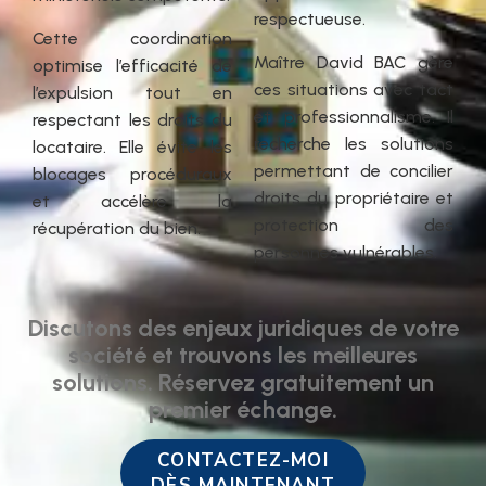
respectueuse.
Cette coordination
Maître David BAC gère
optimise l’efficacité de
ces situations avec tact
l’expulsion tout en
et professionnalisme. Il
respectant les droits du
recherche les solutions
locataire. Elle évite les
permettant de concilier
blocages procéduraux
droits du propriétaire et
et accélère la
protection des
récupération du bien.
personnes vulnérables.
Discutons des enjeux juridiques de votre
société et trouvons les meilleures
solutions. Réservez gratuitement un
premier échange.
CONTACTEZ-MOI
DÈS MAINTENANT