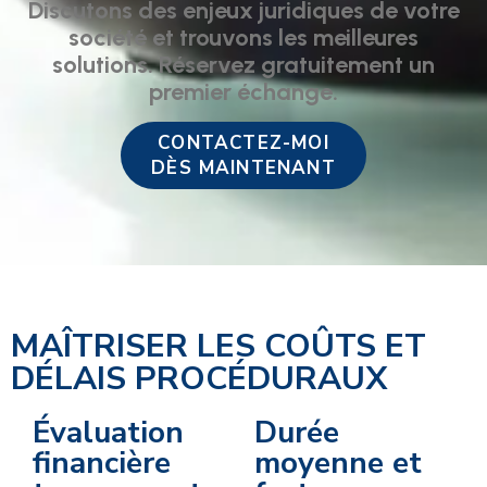
Discutons des enjeux juridiques de votre
société et trouvons les meilleures
solutions. Réservez gratuitement un
premier échange.
CONTACTEZ-MOI
DÈS MAINTENANT
MAÎTRISER LES COÛTS ET
DÉLAIS PROCÉDURAUX
Évaluation
Durée
financière
moyenne et