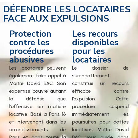
DÉFENDRE LES LOCATAIRES
FACE AUX EXPULSIONS
Protection
Les recours
contre les
disponibles
procédures
pour les
abusives
locataires
Les locataires peuvent
Le dossier de
également faire appel à
surendettement
Maître David BAC. Son
constitue un recours
expertise couvre autant
efficace contre
la défense que
l’expulsion. Cette
l’offensive en matière
procédure suspend
locative. Basé à Paris 16
immédiatement les
et intervenant dans les
poursuites pour dettes
arrondissements de
locatives. Maître David
Paris et dans toute la
BAC vous guide dans