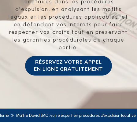
locataires dans les procédures
d'expulsion, en analysant les motifs
légaux et les procédures applicables, et
en défendant vos intérêts pour faire
respecter vos droits tout en préservant
les garanties procédurales de chaque
partie.
RÉSERVEZ VOTRE APPEL
EN LIGNE GRATUITEMENT
Home
Maître David BAC :votre expert en procédures d’expulsion locative