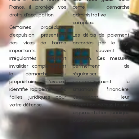
France, il protège vos
cette démarche
droits d’occupation.
administrative
complexe.
Certaines procédures
d’expulsion présentent
Les délais de paiement
des vices de forme
accordés par le juge
importants. Ces
offrent souvent une
irrégularités peuvent
solution. Ces mesures
invalider complètement
permettent de
la démarche du
régulariser
propriétaire. L’avocat
progressivement la
identifie rapidement ces
situation financière.
failles juridiques pour
Cependant, leur
votre défense.
obtention nécessite une
argumentation juridique
solide et convaincante.