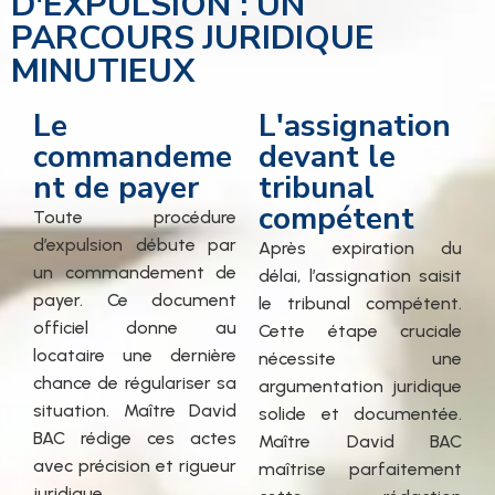
D'EXPULSION : UN
PARCOURS JURIDIQUE
MINUTIEUX
Le
L'assignation
commandeme
devant le
nt de payer
tribunal
compétent
Toute procédure
d’expulsion débute par
Après expiration du
un commandement de
délai, l’assignation saisit
payer. Ce document
le tribunal compétent.
officiel donne au
Cette étape cruciale
locataire une dernière
nécessite une
chance de régulariser sa
argumentation juridique
situation. Maître David
solide et documentée.
BAC rédige ces actes
Maître David BAC
avec précision et rigueur
maîtrise parfaitement
juridique.