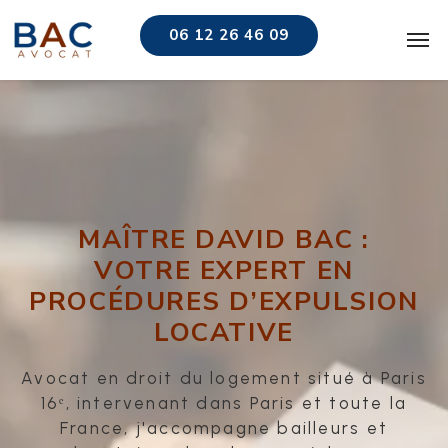
06 12 26 46 09
MAÎTRE DAVID BAC :
VOTRE EXPERT EN
PROCÉDURES D’EXPULSION
LOCATIVE
Avocat en droit du logement situé à Paris
16ᵉ, intervenant dans Paris et toute la
France, j'accompagne bailleurs et