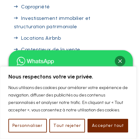
Copropriété
Investissement immobilier et
structuration patrimoniale
Locations Airbnb
Contentieux de la vente
immobilière
Mandataire en transaction
Nous respectons votre vie privée.
immobilier
Bonjour ! Je suis Me David BAC
Nous utilisons des cookies pour améliorer votre expérience de
Procédure d’expulsion locative
Comment puis-je vous aider ?
navigation, diffuser des publicités ou des contenus
Baux commerciaux et
personnalisés et analyser notre trafic. En cliquant sur « Tout
d’habitation
accepter », vous consentez à notre utilisation des cookies.
Procédures collectives
Chat ouvert
Personnaliser
Tout rejeter
Accepter tout