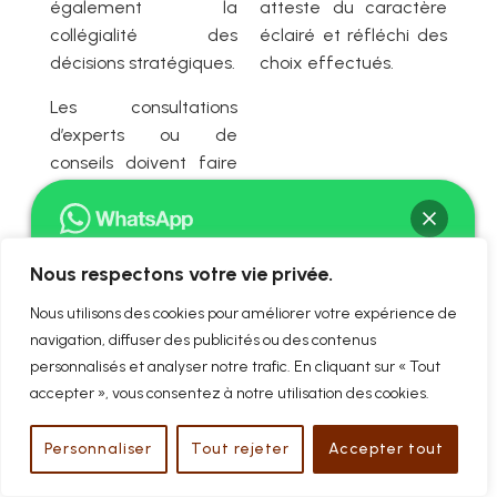
également la
atteste du caractère
collégialité des
éclairé et réfléchi des
décisions stratégiques.
choix effectués.
Les consultations
d’experts ou de
conseils doivent faire
l’objet de rapports
écrits. Ces avis
professionnels
Nous respectons votre vie privée.
justifient les
orientations retenues.
Bonjour ! Je suis Me David BAC
Nous utilisons des cookies pour améliorer votre expérience de
Ils établissent que le
Comment puis-je vous aider ?
navigation, diffuser des publicités ou des contenus
dirigeant a agi avec
personnalisés et analyser notre trafic. En cliquant sur « Tout
prudence et
accepter », vous consentez à notre utilisation des cookies.
discernement.
Chat ouvert
Personnaliser
Tout rejeter
Accepter tout